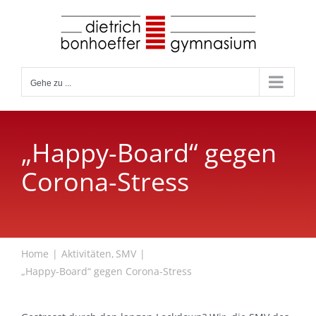
Zum
Inhalt
springen
Gehe zu ...
„Happy-Board“ gegen
Corona-Stress
Home
Aktivitäten
SMV
„Happy-Board“ gegen Corona-Stress