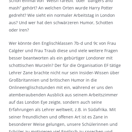
Schon einmal von “Welsh rarebit” oder “bangers and
mash” gehört? An welchen Orten wurde Harry Potter
gedreht? Wie sieht ein normaler Arbeitstag in London
aus? Und wer hat den schwärzeren Humor, Schotten
oder Iren?
Wer könnte den Englischklassen 7b-d und 9c von Frau
Calgéer und Frau Traub diese und viele weitere Fragen
besser beantworten als ein gebürtiger Londoner mit
schottischen Wurzeln? Der für die Organisation EF tätige
Lehrer Zane brachte nicht nur sein Insider-Wissen über
Großbritannien und britischen Humor in die
Onlineenglischstunden mit ein, während er uns den
atemberaubenden Ausblick aus seinem Arbeitszimmer
auf das London Eye zeigte, sondern auch seine
Erfahrungen als Lehrer weltweit, z.B. in Südafrika. Mit
seiner freundlichen und offenen Art ist es Zane in
besonderer Weise gelungen, unsere Schülerinnen und
Schüler zu motivieren viel Englisch zu sprechen und