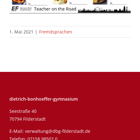
1. Mai 2021
|
Fremdsprachen
dietrich-bonhoeffer-gymnasium
Seestraße 40
70794 Filderstadt
E-Mail:
verwaltung@dbg-filderstadt.de
Telefon:
07158 98502 0