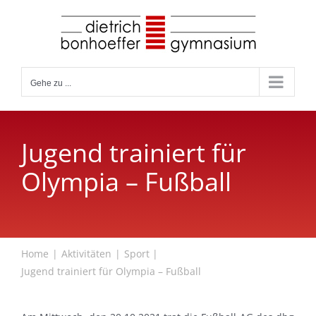
Zum
Inhalt
springen
Gehe zu ...
Jugend trainiert für
Olympia – Fußball
Home
Aktivitäten
Sport
Jugend trainiert für Olympia – Fußball