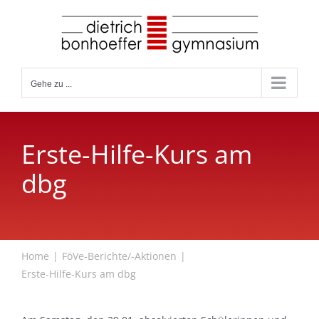
Zum
Inhalt
springen
Gehe zu ...
Erste-Hilfe-Kurs am
dbg
Home
FöVe-Berichte/-Aktionen
Erste-Hilfe-Kurs am dbg