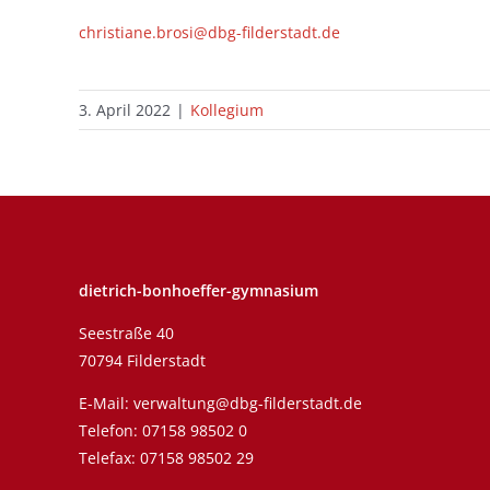
christiane.brosi@dbg-filderstadt.de
3. April 2022
|
Kollegium
dietrich-bonhoeffer-gymnasium
Seestraße 40
70794 Filderstadt
E-Mail:
verwaltung@dbg-filderstadt.de
Telefon:
07158 98502 0
Telefax: 07158 98502 29