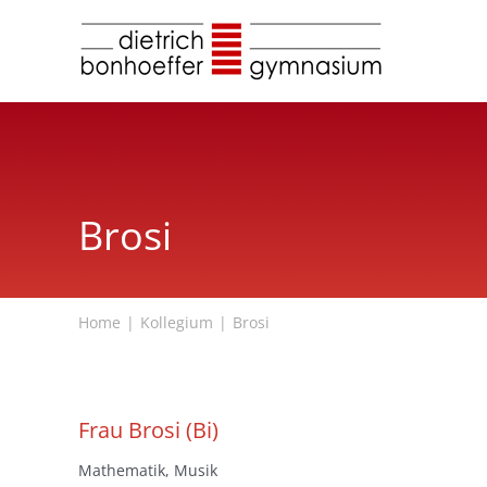
Zum
Inhalt
springen
Brosi
Home
Kollegium
Brosi
Frau Brosi (Bi)
Mathematik, Musik