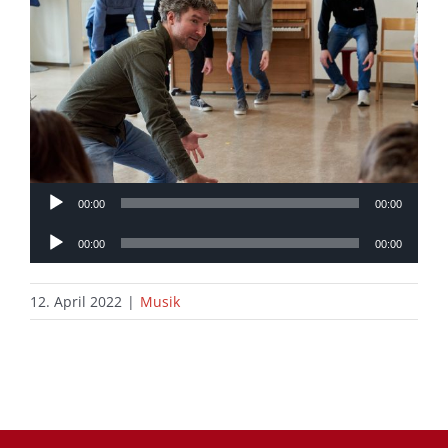
Audio-
00:00
00:00
Player
Audio-
00:00
00:00
Player
12. April 2022
|
Musik