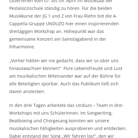
Osterferien vom 07. bis 09. April im Musiksaal der
Pestalozzischule ständig zu hören. Für die beiden
Musikkurse der JG 1 und 2 von Frau Riehn bot die A-
Cappella-Gruppe UNDUZO hier einen inspirierenden
dreitägigen Workshop an. Höhepunkt war das
gemeinsame Konzert am Samstagabend in der
Filharmonie.
„Vorher hätten wir nie gedacht, dass wir so über uns
hinauswachsen können!“ Pure Lebensfreude und Lust
am musikalischen Miteinander war auf der Bühne für
alle Beteiligten spürbar. Auch das Publikum ließ sich
davon anstecken.
In den drei Tagen arbeitete das Unduzo – Team in drei
Workshops mit uns SchülerInnen. Im Songwriting,
Beatboxing und Chorgesang konnten wir unsere
musikalischen Fähigkeiten ausprobieren und entdecken.
Dabei entstand der Song „Wir fahren los!“, den wir