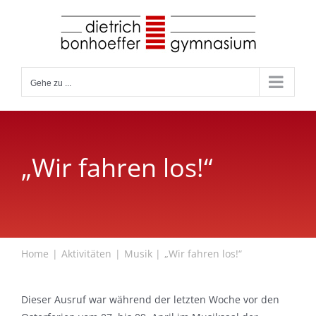
Zum
Inhalt
springen
Gehe zu ...
„Wir fahren los!“
Home
Aktivitäten
Musik
„Wir fahren los!“
Dieser Ausruf war während der letzten Woche vor den