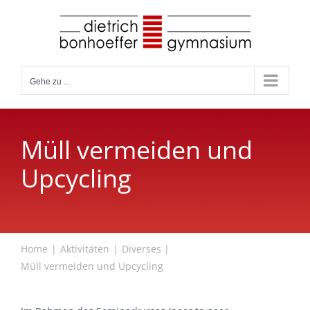
Zum
Inhalt
springen
Gehe zu ...
Müll vermeiden und
Upcycling
Home
Aktivitäten
Diverses
Müll vermeiden und Upcycling