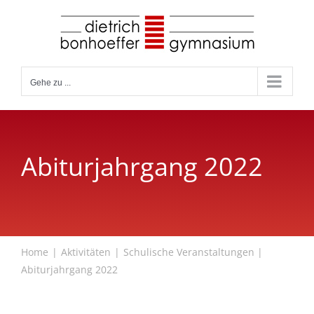
Zum
Inhalt
springen
Gehe zu ...
Abiturjahrgang 2022
Home
Aktivitäten
Schulische Veranstaltungen
Abiturjahrgang 2022