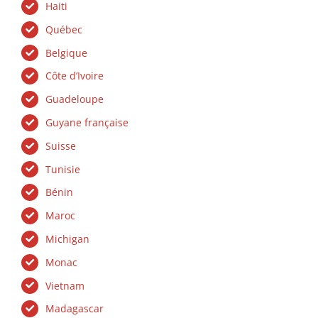
Haiti
Québec
Belgique
Côte d’Ivoire
Guadeloupe
Guyane française
Suisse
Tunisie
Bénin
Maroc
Michigan
Monac
Vietnam
Madagascar