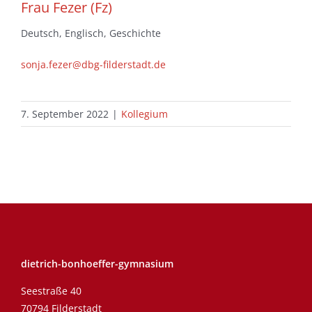
Frau Fezer (Fz)
Deutsch, Englisch, Geschichte
sonja.fezer@dbg-filderstadt.de
7. September 2022
|
Kollegium
dietrich-bonhoeffer-gymnasium
Seestraße 40
70794 Filderstadt