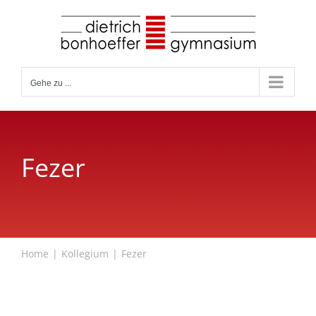
Zum
Inhalt
springen
Gehe zu ...
Fezer
Home
Kollegium
Fezer