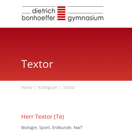
Zum
Inhalt
springen
Textor
Home
Kollegium
Textor
Herr Textor (Te)
Biologie, Sport, Erdkunde, NwT