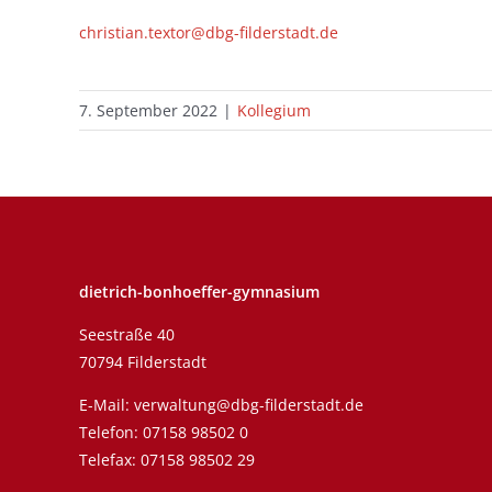
christian.textor@dbg-filderstadt.de
7. September 2022
|
Kollegium
dietrich-bonhoeffer-gymnasium
Seestraße 40
70794 Filderstadt
E-Mail:
verwaltung@dbg-filderstadt.de
Telefon:
07158 98502 0
Telefax: 07158 98502 29