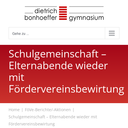
Zum
Inhalt
springen
Gehe zu ...
Schulgemeinschaft –
Elternabende wieder
mit
Fördervereinsbewirtung
Home
FöVe-Berichte/-Aktionen
Schulgemeinschaft – Elternabende wieder mit
Fördervereinsbewirtung