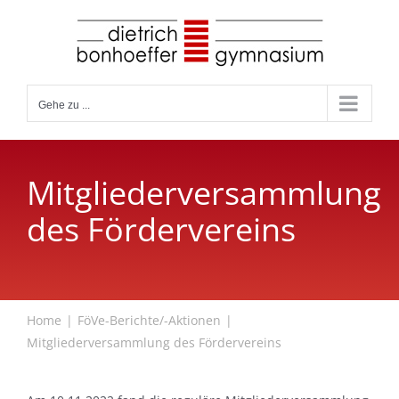
Zum
Inhalt
springen
Gehe zu ...
Mitgliederversammlung
des Fördervereins
Home
FöVe-Berichte/-Aktionen
Mitgliederversammlung des Fördervereins