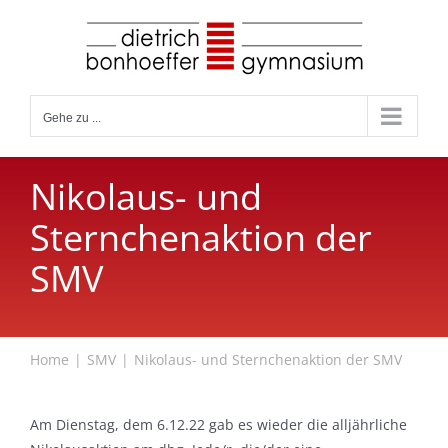
Zum
Inhalt
springen
Gehe zu ...
Nikolaus- und
Sternchenaktion der
SMV
Home
SMV
Nikolaus- und Sternchenaktion der SMV
Am Dienstag, dem 6.12.22 gab es wieder die alljährliche