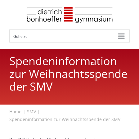
Zum
Inhalt
springen
Gehe zu ...
Spendeninformation
zur Weihnachtsspende
der SMV
Home
SMV
Spendeninformation zur Weihnachtsspende der SMV