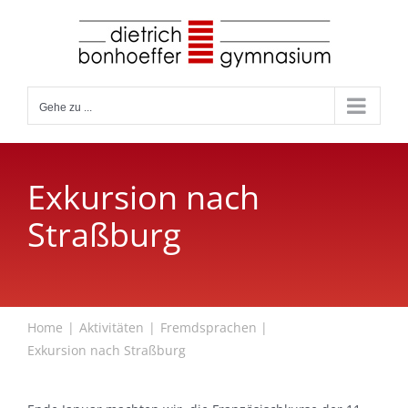
Zum
Inhalt
springen
Gehe zu ...
Exkursion nach
Straßburg
Home
Aktivitäten
Fremdsprachen
Exkursion nach Straßburg