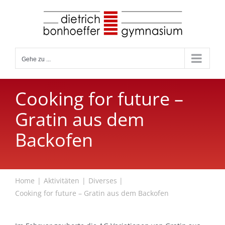
Zum
Inhalt
springen
Gehe zu ...
Cooking for future –
Gratin aus dem
Backofen
Home
Aktivitäten
Diverses
Cooking for future – Gratin aus dem Backofen