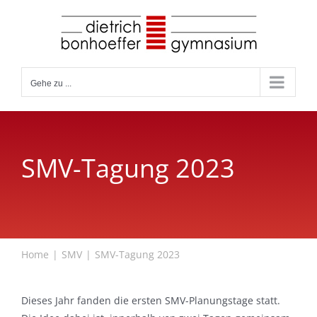
Zum
Inhalt
springen
Gehe zu ...
SMV-Tagung 2023
Home
SMV
SMV-Tagung 2023
Dieses Jahr fanden die ersten SMV-Planungstage statt.