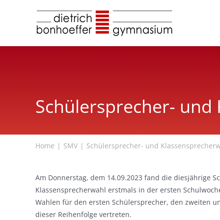
Zum
Inhalt
springen
Schülersprecher- und
Home
SMV
Schülersprecher- und Klassensprecher
Am Donnerstag, dem 14.09.2023 fand die diesjährige S
Klassensprecherwahl erstmals in der ersten Schulwoche 
Wahlen für den ersten Schülersprecher, den zweiten und
dieser Reihenfolge vertreten.