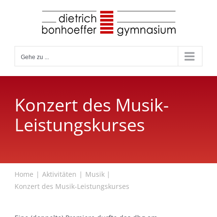
Zum
Inhalt
springen
Gehe zu ...
Konzert des Musik-
Leistungskurses
Home
Aktivitäten
Musik
Konzert des Musik-Leistungskurses