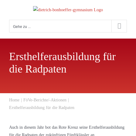
Zum
Inhalt
springen
Gehe zu ...
Ersthelferausbildung für
die Radpaten
Home
FöVe-Berichte/-Aktionen
Ersthelferausbildung für die Radpaten
Auch in diesem Jahr bot das Rote Kreuz seine Ersthelferausbildung
für die Radpaten der zukünftigen Fünftklässler an.