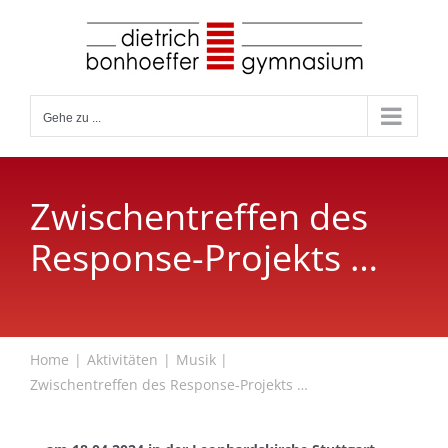
Zum
Inhalt
springen
Gehe zu ...
Zwischentreffen des
Response-Projekts …
Home
Aktivitäten
Musik
Zwischentreffen des Response-Projekts …