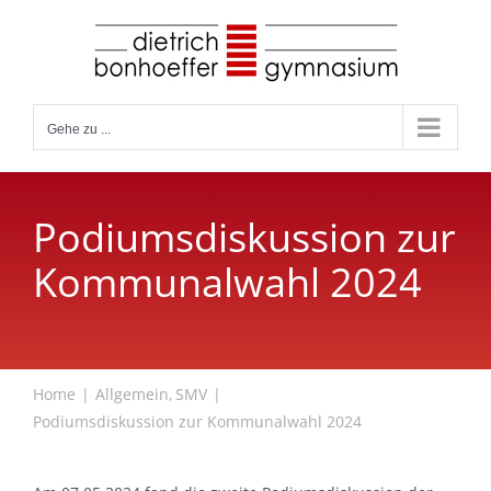
Zum
Inhalt
springen
Gehe zu ...
Podiumsdiskussion zur
Kommunalwahl 2024
Home
Allgemein
SMV
Podiumsdiskussion zur Kommunalwahl 2024