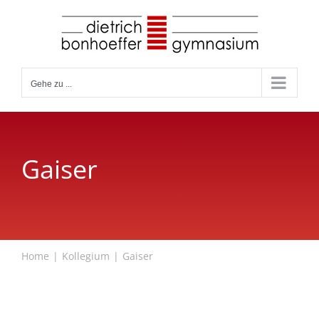
Zum
Inhalt
springen
Gehe zu ...
Gaiser
Home
Kollegium
Gaiser