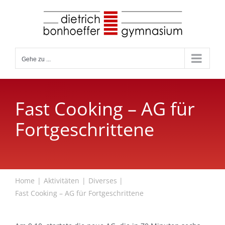
Zum
Inhalt
springen
Gehe zu ...
Fast Cooking – AG für
Fortgeschrittene
Home
Aktivitäten
Diverses
Fast Cooking – AG für Fortgeschrittene