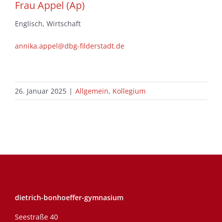
Frau Appel (Ap)
Englisch, Wirtschaft
annika.appel@dbg-filderstadt.de
26. Januar 2025
|
Allgemein
,
Kollegium
dietrich-bonhoeffer-gymnasium
Seestraße 40