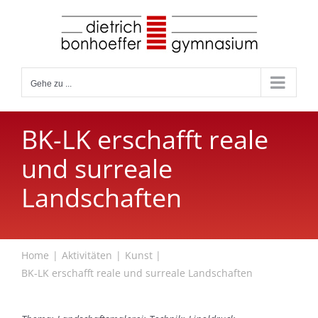
Zum
Inhalt
springen
Gehe zu ...
BK-LK erschafft reale
und surreale
Landschaften
Home
Aktivitäten
Kunst
BK-LK erschafft reale und surreale Landschaften