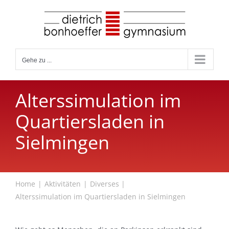
Zum
Inhalt
springen
Gehe zu ...
Alterssimulation im
Quartiersladen in
Sielmingen
Home
Aktivitäten
Diverses
Alterssimulation im Quartiersladen in Sielmingen