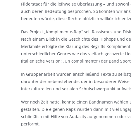
Filderstadt für die leihweise Überlassung – und sowohl
auch deren Bedeutung besprochen. So konnten wir ans
bedeuten würde, diese Rechte plötzlich willkürlich en
Das Projekt „Komplimente-Rap“ soll Rassismus und Dis
Nach einem Blick in die Geschichte des Hiphops und des
Merkmale erfolgte die Klärung des Begriffs Kompliment
unterschiedlicher Genres wie das vielfach gecoverte Li
(italienische Version: „Un complimento“) der Band Sportf
In Gruppenarbeit wurden anschließend Texte zu selbstg
darunter der nebenstehende, der in besonderer Weise
interkulturellen und sozialen Schulschwerpunkt aufweis
Wer noch Zeit hatte, konnte einen Bandnamen wählen un
gestalten. Die eigenen Raps wurden dann mit viel Eng
schließlich mit Hilfe von Audacity aufgenommen oder v
performt.