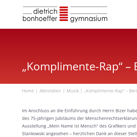
Zum
Inhalt
springen
„Komplimente-Rap“ – B
Home
Aktivitäten
Musik
„Komplimente-Rap“ – Beri
Im Anschluss an die Einführung durch Herrn Bizer haben
des 75-jährigen Jubiläums der Menschenrechtserkläru
Ausstellung „Mein Name ist Mensch“ des Grafikers und 
Stankowski angesehen – herzlichen Dank an dieser Stell