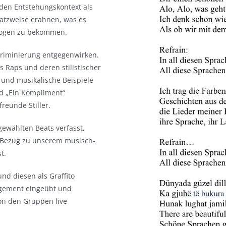
 den Entstehungskontext als
atzweise erahnen, was es
tzogen zu bekommen.
kriminierung entgegenwirken.
 Raps und deren stilistischer
 und musikalische Beispiele
ed „Ein Kompliment“
reunde Stiller.
ewählten Beats verfasst,
 Bezug zu unserem musisch-
t.
d diesen als Graffito
agement eingeübt und
on den Gruppen live