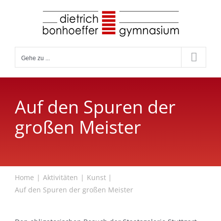
Zum
Inhalt
springen
Gehe zu ...
Auf den Spuren der
großen Meister
Home
Aktivitäten
Kunst
Auf den Spuren der großen Meister