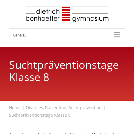
Zum
Inhalt
springen
Gehe zu ...
Suchtpräventionstage
Klasse 8
Home
Diverses
Prävention
Suchtprävention
Suchtpräventionstage Klasse 8