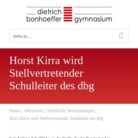
Zum
Inhalt
springen
Gehe zu ...
Horst Kirra wird
Stellvertretender
Schulleiter des dbg
Home
Aktivitäten
Schulische Veranstaltungen
Horst Kirra wird Stellvertretender Schulleiter des dbg