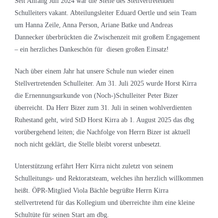
Seit Anfang Juli 2024 war die Stelle des Stellvertretenden
Schulleiters vakant. Abteilungsleiter Eduard Oertle und sein Team
um Hanna Zeile, Anna Person, Ariane Batke und Andreas
Dannecker überbrückten die Zwischenzeit mit großem Engagement
– ein herzliches Dankeschön für diesen großen Einsatz!
Nach über einem Jahr hat unsere Schule nun wieder einen
Stellvertretenden Schulleiter. Am 31. Juli 2025 wurde Horst Kirra
die Ernennungsurkunde von (Noch-)Schulleiter Peter Bizer
überreicht. Da Herr Bizer zum 31. Juli in seinen wohlverdienten
Ruhestand geht, wird StD Horst Kirra ab 1. August 2025 das dbg
vorübergehend leiten; die Nachfolge von Herrn Bizer ist aktuell
noch nicht geklärt, die Stelle bleibt vorerst unbesetzt.
Unterstützung erfährt Herr Kirra nicht zuletzt von seinem
Schulleitungs- und Rektoratsteam, welches ihn herzlich willkommen
heißt. ÖPR-Mitglied Viola Bächle begrüßte Herrn Kirra
stellvertretend für das Kollegium und überreichte ihm eine kleine
Schultüte für seinen Start am dbg.