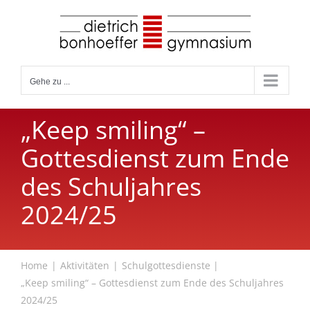
Zum
Inhalt
springen
Gehe zu ...
„Keep smiling“ –
Gottesdienst zum Ende
des Schuljahres
2024/25
Home
Aktivitäten
Schulgottesdienste
„Keep smiling“ – Gottesdienst zum Ende des Schuljahres
2024/25