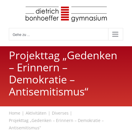
Zum
Inhalt
springen
Gehe zu ...
Projekttag „Gedenken
– Erinnern –
Demokratie –
Antisemitismus“
Home
Aktivitäten
Diverses
Projekttag „Gedenken – Erinnern – Demokratie –
Antisemitismus“