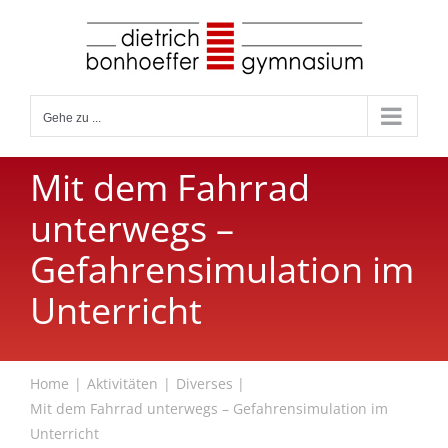
Zum
Inhalt
springen
Gehe zu ...
Mit dem Fahrrad
unterwegs –
Gefahrensimulation im
Unterricht
Home
Aktivitäten
Diverses
Mit dem Fahrrad unterwegs – Gefahrensimulation im
Unterricht