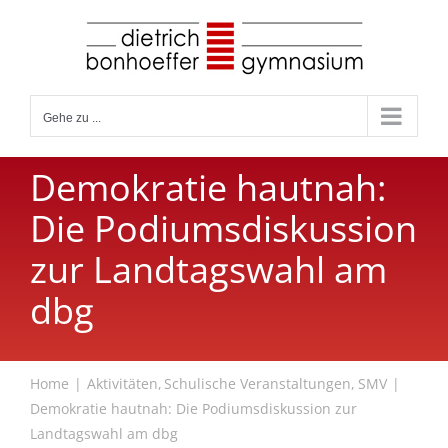
Zum
Inhalt
springen
Gehe zu ...
Demokratie hautnah:
Die Podiumsdiskussion
zur Landtagswahl am
dbg
Home
Aktivitäten
Schulische Veranstaltungen
SMV
Demokratie hautnah: Die Podiumsdiskussion zur
Landtagswahl am dbg