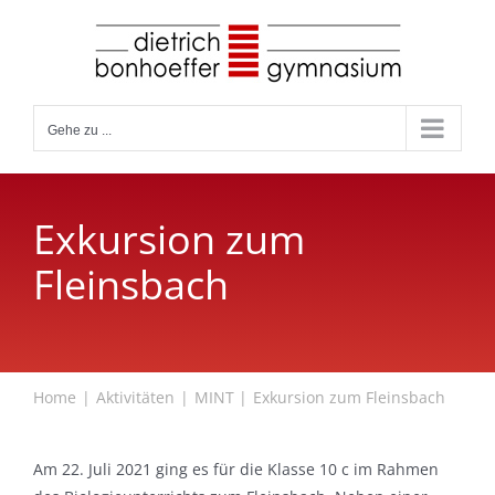
Zum
Inhalt
springen
Gehe zu ...
Exkursion zum
Fleinsbach
Home
Aktivitäten
MINT
Exkursion zum Fleinsbach
Am 22. Juli 2021 ging es für die Klasse 10 c im Rahmen