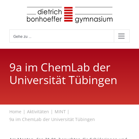
Zum
Inhalt
springen
Gehe zu ...
9a im ChemLab der
Universität Tübingen
Home
Aktivitäten
MINT
9a im ChemLab der Universität Tübingen