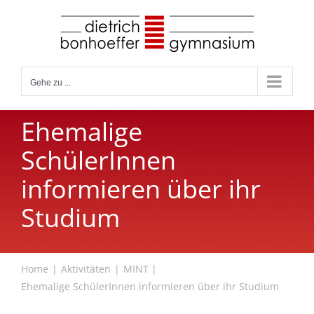
Zum
Inhalt
springen
Gehe zu ...
Ehemalige
SchülerInnen
informieren über ihr
Studium
Home
Aktivitäten
MINT
Ehemalige SchülerInnen informieren über ihr Studium