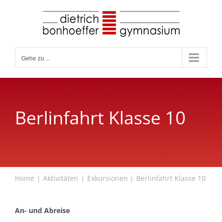
Zum
Inhalt
springen
Gehe zu ...
Berlinfahrt Klasse 10
Home
Aktivitäten
Exkursionen
Berlinfahrt Klasse 10
An- und Abreise