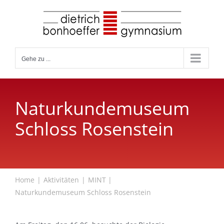
Zum
Inhalt
springen
Gehe zu ...
Naturkundemuseum
Schloss Rosenstein
Home
Aktivitäten
MINT
Naturkundemuseum Schloss Rosenstein