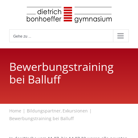
Zum
Inhalt
springen
Gehe zu ...
Bewerbungstraining
bei Balluff
Home
Bildungspartner
Exkursionen
Bewerbungstraining bei Balluff