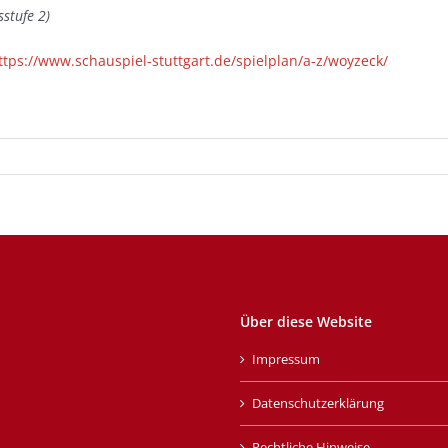
sstufe 2)
ttps://www.schauspiel-stuttgart.de/spielplan/a-z/woyzeck/
Über diese Website
Impressum
Datenschutzerklärung
Rechtliche Hinweise