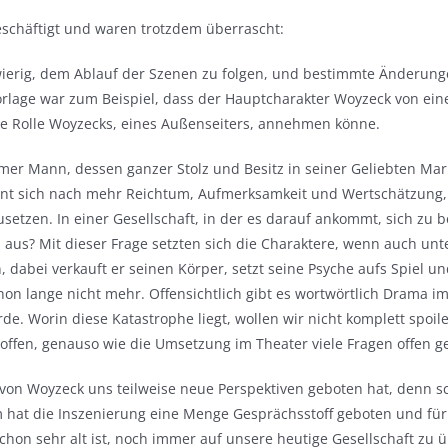
eschäftigt und waren trotzdem überrascht:
erig, dem Ablauf der Szenen zu folgen, und bestimmte Änderungen
orlage war zum Beispiel, dass der Hauptcharakter Woyzeck von eine
die Rolle Woyzecks, eines Außenseiters, annehmen könne.
rmer Mann, dessen ganzer Stolz und Besitz in seiner Geliebten Mar
ehnt sich nach mehr Reichtum, Aufmerksamkeit und Wertschätzung,
hzusetzen. In einer Gesellschaft, in der es darauf ankommt, sich zu
 aus? Mit dieser Frage setzten sich die Charaktere, wenn auch u
n, dabei verkauft er seinen Körper, setzt seine Psyche aufs Spiel
hon lange nicht mehr. Offensichtlich gibt es wortwörtlich Drama im
 Worin diese Katastrophe liegt, wollen wir nicht komplett spoilern
 offen, genauso wie die Umsetzung im Theater viele Fragen offen g
on Woyzeck uns teilweise neue Perspektiven geboten hat, denn sch
m hat die Inszenierung eine Menge Gesprächsstoff geboten und für
on sehr alt ist, noch immer auf unsere heutige Gesellschaft zu 