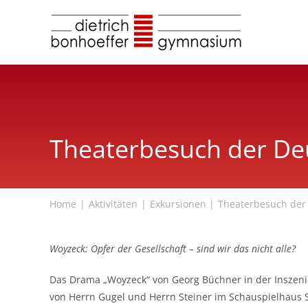
Zum
Inhalt
springen
Theaterbesuch der Deu
Home
Aktivitäten
Exkursionen
Theaterbesuch der 
Woyzeck: Opfer der Gesellschaft – sind wir das nicht alle?
Das Drama „Woyzeck“ von Georg Büchner in der Inszen
von Herrn Gugel und Herrn Steiner im Schauspielhaus S