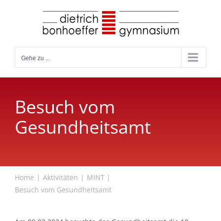
Zum
Inhalt
springen
Gehe zu ...
Besuch vom
Gesundheitsamt
Home
Aktivitäten
MINT
Besuch vom Gesundheitsamt