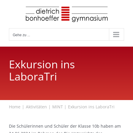
Zum
Inhalt
springen
Gehe zu ...
Exkursion ins
LaboraTri
Home
Aktivitäten
MINT
Exkursion ins LaboraTri
Die Schülerinnen und Schüler der Klasse 10b haben am