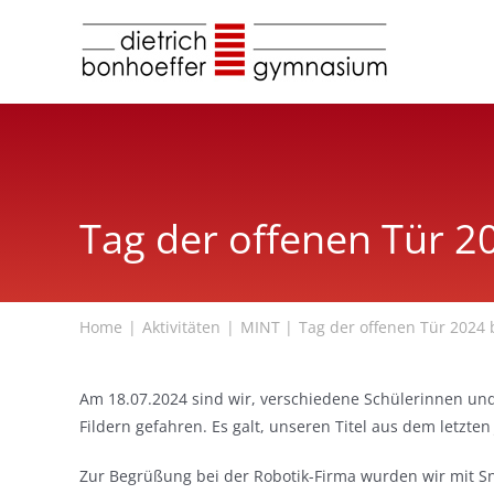
Zum
Inhalt
springen
Tag der offenen Tür 2
Home
Aktivitäten
MINT
Tag der offenen Tür 2024 
Am 18.07.2024 sind wir, verschiedene Schülerinnen un
Fildern gefahren. Es galt, unseren Titel aus dem letzte
Zur Begrüßung bei der Robotik-Firma wurden wir mit S