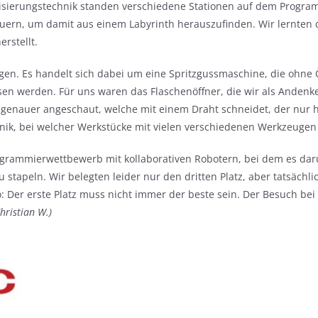
sierungstechnik standen verschiedene Stationen auf dem Program
uern, um damit aus einem Labyrinth herauszufinden. Wir lernten
rstellt.
en. Es handelt sich dabei um eine Spritzgussmaschine, die ohne Ö
sen werden. Für uns waren das Flaschenöffner, die wir als Anden
genauer angeschaut, welche mit einem Draht schneidet, der nur hal
hnik, bei welcher Werkstücke mit vielen verschiedenen Werkzeuge
rogrammierwettbewerb mit kollaborativen Robotern, bei dem es d
tapeln. Wir belegten leider nur den dritten Platz, aber tatsächl
 Der erste Platz muss nicht immer der beste sein. Der Besuch bei 
Christian W.)