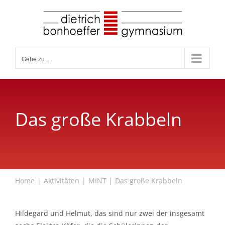
Zum
Inhalt
springen
Gehe zu ...
Das große Krabbeln
Home
Aktivitäten
MINT
Das große Krabbeln
Hildegard und Helmut, das sind nur zwei der insgesamt