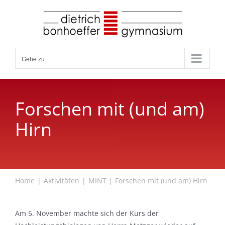
Zum
Inhalt
springen
Gehe zu ...
Forschen mit (und am)
Hirn
Home
Aktivitäten
MINT
Forschen mit (und am) Hirn
Am 5. November machte sich der Kurs der