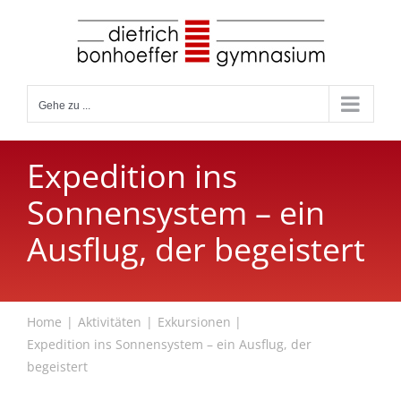
Zum
Inhalt
springen
Gehe zu ...
Expedition ins
Sonnensystem – ein
Ausflug, der begeistert
Home
Aktivitäten
Exkursionen
Expedition ins Sonnensystem – ein Ausflug, der
begeistert