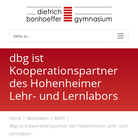
Zum
Inhalt
springen
Gehe zu ...
dbg ist
Kooperationspartner
des Hohenheimer
Lehr- und Lernlabors
Home
Aktivitäten
MINT
dbg ist Kooperationspartner des Hohenheimer Lehr- und
Lernlabors